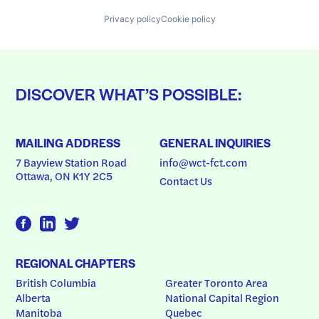
Privacy policy
Cookie policy
DISCOVER WHAT’S POSSIBLE:
MAILING ADDRESS
GENERAL INQUIRIES
7 Bayview Station Road
info@wct-fct.com
Ottawa, ON K1Y 2C5
Contact Us
REGIONAL CHAPTERS
British Columbia
Greater Toronto Area
Alberta
National Capital Region
Manitoba
Quebec