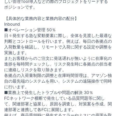
しい管理Tool導入などの際のプロジェクトをリードする
ポジションです。
【具体的な業務内容と業務内容の配分】
Inbound
■オペレーション管理 50％
日々発生する急な変動要素に際し、全体を見渡した最適な
判断とコントロールを行います。例えば、毎日の各拠点の
入荷数量を確認し、リモートで入荷に関する設定や調整を
実施します。
またお客様からのご注文に発送遅れが無いように在庫化の
進捗を毎時間チェックし、リスク発生時に各拠点の担当者
に連絡しリスクを取り除きます。
各拠点の入荷量制限の調整と在庫時間管理は、アマゾン独
自の最先端のシステムを用い、システムの遠隔操作で同時
に行います。
■業務上で発生したトラブルや問題の解決 30％
FCネットワーク横断で発生している品質問題等に関し
て、関連部署と協業し、原因を調査し、対策案を作成、関
連部署と連携して各FCに展開します。
例えば、商品受領時に発生するエラーやミスにの原因を取