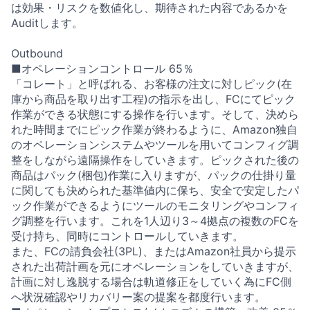
は効果・リスクを数値化し、期待された内容であるかを
Auditします。
Outbound
■オペレーションコントロール 65％
「コレート」と呼ばれる、お客様の注文に対しピック(在
庫から商品を取り出す工程)の指示を出し、FCにてピック
作業ができる状態にする操作を行います。そして、決めら
れた時間までにピック作業が終わるように、Amazon独自
のオペレーションシステムやツールを用いてコンフィグ調
整をしながら遠隔操作をしていきます。ピックされた後の
商品はパック(梱包)作業に入りますが、パックの仕掛り量
に関しても決められた基準値内に保ち、安全で安定したパ
ック作業ができるようにツールのモニタリングやコンフィ
グ調整を行います。これを1人辺り3～4拠点の複数のFCを
受け持ち、同時にコントロールしていきます。
また、FCの請負会社(3PL)、またはAmazon社員から提示
された出荷計画を元にオペレーションをしていきますが、
計画に対し逸脱する場合は軌道修正をしていく為にFC側
へ状況確認やリカバリー案の提案を都度行います。