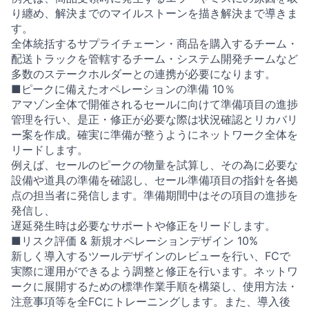
り纏め、解決までのマイルストーンを描き解決まで導きま
す。
全体統括するサプライチェーン・商品を購入するチーム・
配送トラックを管轄するチーム・システム開発チームなど
多数のステークホルダーとの連携が必要になります。
■ピークに備えたオペレーションの準備 10％
アマゾン全体で開催されるセールに向けて準備項目の進捗
管理を行い、是正・修正が必要な際は状況確認とリカバリ
ー案を作成。確実に準備が整うようにネットワーク全体を
リードします。
例えば、セールのピークの物量を試算し、その為に必要な
設備や道具の準備を確認し、セール準備項目の指針を各拠
点の担当者に発信します。準備期間中はその項目の進捗を
発信し、
遅延発生時は必要なサポートや修正をリードします。
■リスク評価 & 新規オペレーションデザイン 10%
新しく導入するツールデザインのレビューを行い、FCで
実際に運用ができるよう調整と修正を行います。ネットワ
ークに展開するための標準作業手順を構築し、使用方法・
注意事項等を全FCにトレーニングします。また、導入後