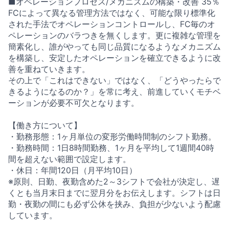
■オペレーションプロセス/メカニズムの構築・改善 35％
FCによって異なる管理方法ではなく、可能な限り標準化
された手法でオペレーションコントロールし、FC毎のオ
ペレーションのバラつきを無くします。更に複雑な管理を
簡素化し、誰がやっても同じ品質になるようなメカニズム
を構築し、安定したオペレーションを確立できるように改
善を重ねていきます。
その上で「これはできない」ではなく、「どうやったらで
きるようになるのか？」を常に考え、前進していくモチベ
ーションが必要不可欠となります。
【働き方について】
・勤務形態：1ヶ月単位の変形労働時間制のシフト勤務。
・勤務時間：1日8時間勤務、1ヶ月を平均して1週間40時
間を超えない範囲で設定します。
・休日：年間120日（月平均10日）
※原則、日勤、夜勤含めた2～3シフトで会社が決定し、遅
くとも当月末日までに翌月分をお伝えします。シフトは日
勤・夜勤の間にも必ず公休を挟み、負担が少ないよう配慮
しています。