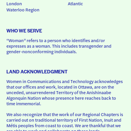
London
Atlantic
Waterloo Region
WHO WE SERVE
“Woman” refers to a person who identifies and/or 
expresses as a woman. This includes transgender and 
gender-nonconforming individuals.
LAND ACKNOWLEDGMENT
Women in Communications and Technology acknowledges 
that our offices and work, located in Ottawa, are on the 
unceded, unsurrendered Territory of the Anishinaabe 
Algonquin Nation whose presence here reaches back to 
time immemorial.
We also recognize that the work of our Regional Chapters is 
carried out on traditional territory of First Nation, Inuit and 
Métis peoples from coast to coast. We are thankful that we 
are able to work and collaborate on these lands.