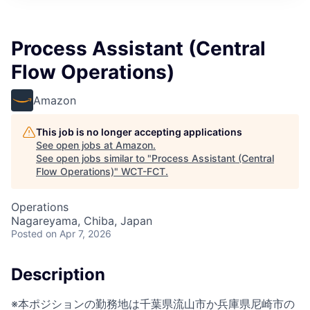
Process Assistant (Central
Flow Operations)
Amazon
This job is no longer accepting applications
See open jobs at
Amazon
.
See open jobs similar to "
Process Assistant (Central
Flow Operations)
"
WCT-FCT
.
Operations
Nagareyama, Chiba, Japan
Posted
on Apr 7, 2026
Description
※本ポジションの勤務地は千葉県流山市か兵庫県尼崎市の