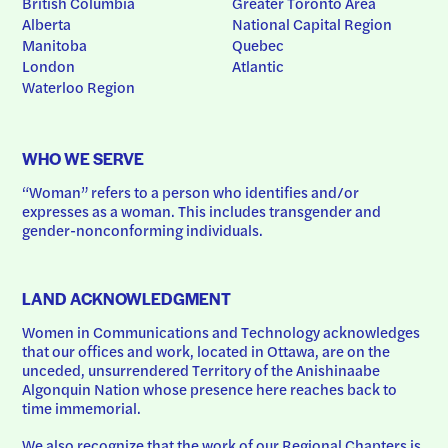
British Columbia
Greater Toronto Area
Alberta
National Capital Region
Manitoba
Quebec
London
Atlantic
Waterloo Region
WHO WE SERVE
“Woman” refers to a person who identifies and/or 
expresses as a woman. This includes transgender and 
gender-nonconforming individuals.
LAND ACKNOWLEDGMENT
Women in Communications and Technology acknowledges 
that our offices and work, located in Ottawa, are on the 
unceded, unsurrendered Territory of the Anishinaabe 
Algonquin Nation whose presence here reaches back to 
time immemorial.
We also recognize that the work of our Regional Chapters is 