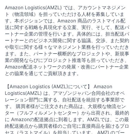
Amazon Logistics(AMZL) では、アカウントマネジメン
ト（物流領域）を担っていただける人材を募集していま
す。本ポジションでは、Amazon 商品のラストマイル配
送に関する戦略を具現化する立案、実行、そして、配送パ
ートナー企業の管理を行います。具体的には、担当配送パ
ートナーとのビジネス開発に関する協議、交渉、また契約
や取引に関する様々なマネジメント業務を行っていただき
ます。また、パートナー横断的なプロジェクトや、新規事
業の開発ならびにプロジェクト推進等も担っていただき、
Amazon配送ネットワークの発展・改善にパートナー企業
との協業を通じてご貢献頂きます。
【Amazon Logistics (AMZL)について】 Amazon
Logistics(AMZL) は、アマゾンジャパン合同会社のオペ
レーション部門に属する、自社配送を統括する事業部で
す。 購買者様がご注文された商品は、大規模な物流セン
ター（フルフィルメントセンター）から出荷され、最終的
に Amazonの配送拠点に到着します。AMZLでは、この最
終配送拠点から購買者様のご自宅に直接商品を届けるプロ
セス（ラストマイル）を担当しています。 AMZLのゴー