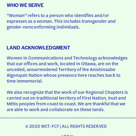
WHO WE SERVE
“Woman” refers to a person who identifies and/or 
expresses as a woman. This includes transgender and 
gender-nonconforming individuals.
LAND ACKNOWLEDGMENT
Women in Communications and Technology acknowledges 
that our offices and work, located in Ottawa, are on the 
unceded, unsurrendered Territory of the Anishinaabe 
Algonquin Nation whose presence here reaches back to 
time immemorial.
We also recognize that the work of our Regional Chapters is 
carried out on traditional territory of First Nation, Inuit and 
Métis peoples from coast to coast. We are thankful that we 
are able to work and collaborate on these lands.
© 2023 WCT-FCT | ALL RIGHTS RESERVED