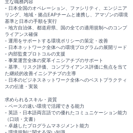
主な職務内容
- 日本全国のオペレーション、ファシリティ、エンジニア
リング、地域・拠点EAPチームと連携し、アマゾンの環境
基準と日本の手順を実行
- 地方自治体、都道府県、国の全ての適用規制へのコンプ
ライアンス確保
- 運用をサポートする環境ポリシーの策定・改善
- 日本ネットワーク全体への環境プログラムの展開リード
- 内部監査プロトコルの支援
- 事業運営全体の変革イニシアチブのサポート
- 基準、リスク評価、コンプライアンス評価に焦点を当て
た継続的改善イニシアチブの主導
- 日本のビジネスネットワーク全体へのベストプラクティ
スの伝達・実装
求められるスキル・資質
- ペースの速い環境で活躍できる能力
- 英語・日本語両言語での優れたコミュニケーション能力
（口頭・文書）
- 卓越したプログラムマネジメント能力
- 環境規制に関する深い知識