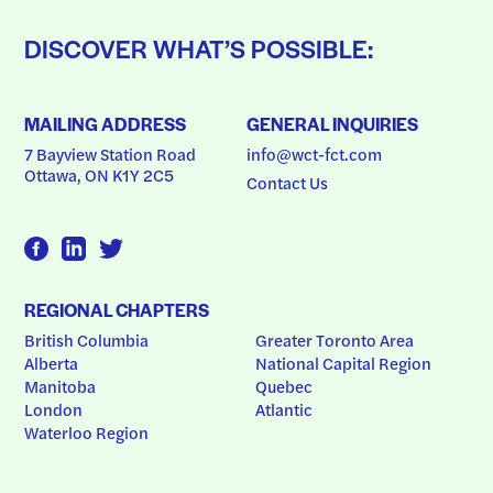
DISCOVER WHAT’S POSSIBLE:
MAILING ADDRESS
GENERAL INQUIRIES
7 Bayview Station Road
info@wct-fct.com
Ottawa, ON K1Y 2C5
Contact Us
REGIONAL CHAPTERS
British Columbia
Greater Toronto Area
Alberta
National Capital Region
Manitoba
Quebec
London
Atlantic
Waterloo Region