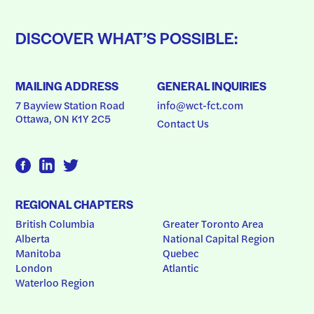
DISCOVER WHAT’S POSSIBLE:
MAILING ADDRESS
GENERAL INQUIRIES
7 Bayview Station Road
info@wct-fct.com
Ottawa, ON K1Y 2C5
Contact Us
REGIONAL CHAPTERS
British Columbia
Greater Toronto Area
Alberta
National Capital Region
Manitoba
Quebec
London
Atlantic
Waterloo Region