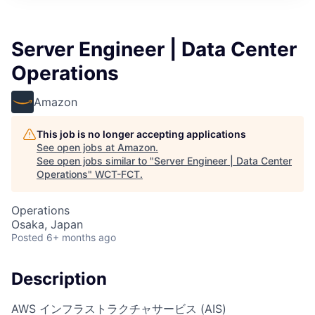
Server Engineer | Data Center
Operations
Amazon
This job is no longer accepting applications
See open jobs at
Amazon
.
See open jobs similar to "
Server Engineer | Data Center
Operations
"
WCT-FCT
.
Operations
Osaka, Japan
Posted
6+ months ago
Description
AWS インフラストラクチャサービス (AIS)