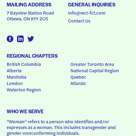
MAILING ADDRESS
GENERAL INQUIRIES
7 Bayview Station Road
info@wct-fct.com
Ottawa, ON K1Y 2C5
Contact Us
REGIONAL CHAPTERS
British Columbia
Greater Toronto Area
Alberta
National Capital Region
Manitoba
Quebec
London
Atlantic
Waterloo Region
WHO WE SERVE
“Woman” refers to a person who identifies and/or 
expresses as a woman. This includes transgender and 
gender-nonconforming individuals.