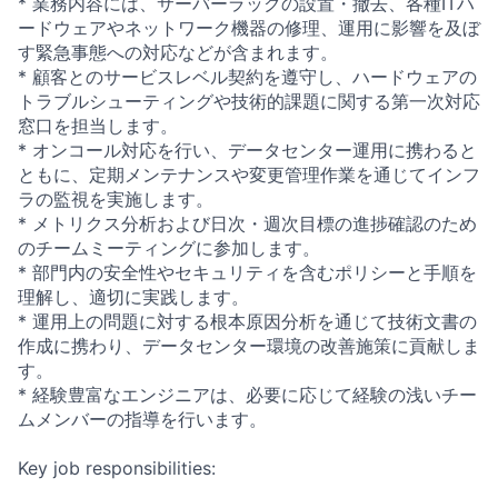
* 業務内容には、サーバーラックの設置・撤去、各種ITハ
ードウェアやネットワーク機器の修理、運用に影響を及ぼ
す緊急事態への対応などが含まれます。
* 顧客とのサービスレベル契約を遵守し、ハードウェアの
トラブルシューティングや技術的課題に関する第一次対応
窓口を担当します。
* オンコール対応を行い、データセンター運用に携わると
ともに、定期メンテナンスや変更管理作業を通じてインフ
ラの監視を実施します。
* メトリクス分析および日次・週次目標の進捗確認のため
のチームミーティングに参加します。
* 部門内の安全性やセキュリティを含むポリシーと手順を
理解し、適切に実践します。
* 運用上の問題に対する根本原因分析を通じて技術文書の
作成に携わり、データセンター環境の改善施策に貢献しま
す。
* 経験豊富なエンジニアは、必要に応じて経験の浅いチー
ムメンバーの指導を行います。
Key job responsibilities: