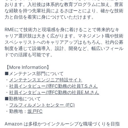
おります。入社後は体系的な教育プログラムに加え、豊富
な経験を持つ先輩社員によるさぽーとにより、確かな技術
力と自信を着実に身につけていただけます。
RMEにて技術力と現場感を身に着けることで将来的なキ
ャリア選択肢は大きく広がります。マネジメント職や技術
スペシャリストへのキャリアアップはもちろん、社内公募
制度を通じて設備導入、設計、開発など、幅広いフィール
ドでの活躍も可能です。
【More Information】
■メンテナンス部門について
・
メンテナンスエンジニア特設サイト
・
社員インタビュー/堺FC勤務の社員T.S.さん
・
社員インタビュー/堺FC勤務の社員E.M.さん
■勤務地について
・
フルフィルメントセンター (FC)
・勤務地：
坂戸FC
Amazon は多様かつインクルーシブな職場づくりを目指