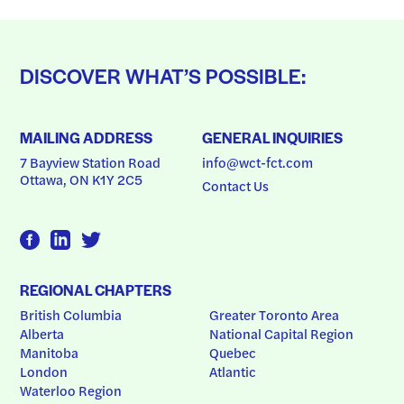
DISCOVER WHAT’S POSSIBLE:
MAILING ADDRESS
GENERAL INQUIRIES
7 Bayview Station Road
info@wct-fct.com
Ottawa, ON K1Y 2C5
Contact Us
REGIONAL CHAPTERS
British Columbia
Greater Toronto Area
Alberta
National Capital Region
Manitoba
Quebec
London
Atlantic
Waterloo Region