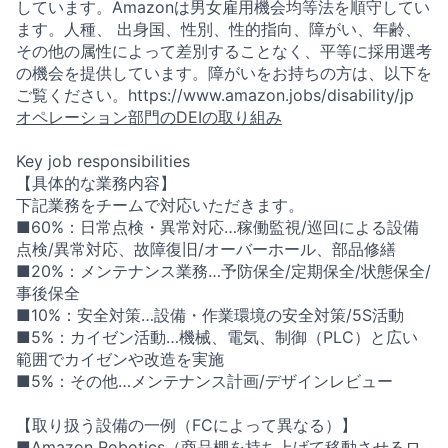
しています。Amazonは男女雇用機会均等法を順守してい
ます。人種、 出身国、性別、性的指向、障がい、年齢、
その他の属性によって差別することなく、平等に採用選考
の機会を提供しています。障がいをお持ちの方は、以下を
ご覧ください。https://www.amazon.jobs/disability/jp
オペレーション部門のDEIの取り組み
Key job responsibilities
【具体的な業務内容】
下記業務をチームで対応いただきます。
■60%：日常点検・異常対応…稼働監視/巡回による設備
点検/異常対応、故障復旧/オーバーホール、部品修繕
■20%：メンテナンス業務…予防保全/定期保全/状態保全/
事後保全
■10%：安全対策…設備・作業環境の安全対策/5S活動
■5%：カイゼン活動…機械、電気、制御（PLC）と広い
範囲でカイゼンや改造を実施
■5%：その他…メンテナンス計画/デザインレビュー
【取り扱う設備の一例（FCによって異なる）】
■Amazon Robotics（商品棚を持ち上げて移動させるロ