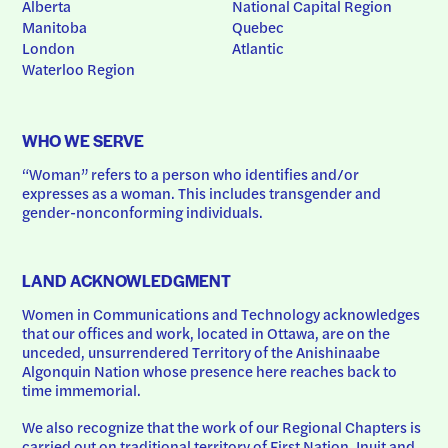
Alberta
National Capital Region
Manitoba
Quebec
London
Atlantic
Waterloo Region
WHO WE SERVE
“Woman” refers to a person who identifies and/or 
expresses as a woman. This includes transgender and 
gender-nonconforming individuals.
LAND ACKNOWLEDGMENT
Women in Communications and Technology acknowledges 
that our offices and work, located in Ottawa, are on the 
unceded, unsurrendered Territory of the Anishinaabe 
Algonquin Nation whose presence here reaches back to 
time immemorial.
We also recognize that the work of our Regional Chapters is 
carried out on traditional territory of First Nation, Inuit and 