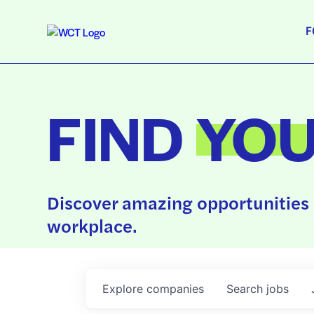
F
FIND
YO
Discover amazing opportunities 
workplace.
Explore
companies
Search
jobs