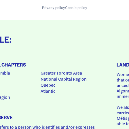
Privacy policy
Cookie policy
LE:
L CHAPTERS
LAN
umbia
Greater Toronto Area
Women
National Capital Region
that o
Quebec
uncede
Algonq
Atlantic
immem
egion
We als
carrie
SERVE
Métis 
able t
ers to a person who identifies and/or expresses 