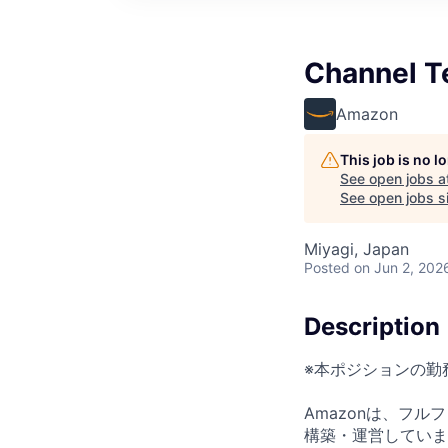
Channel T
Amazon
This job is no 
See open jobs a
See open jobs si
Miyagi, Japan
Posted
on Jun 2, 202
Description
※本ポジションの勤
Amazonは、フ
構築・運営していま