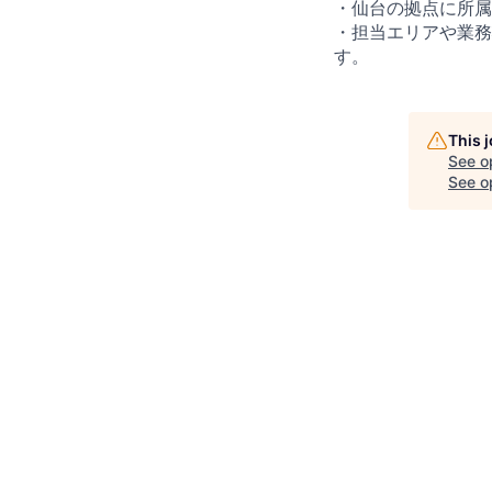
・仙台の拠点に所属
・担当エリアや業務
す。
This 
See o
See op