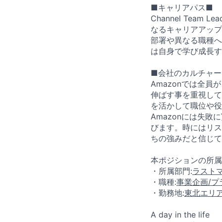
■キャリアパス■
Channel Te
なるキャリアアップ
部署や異なる職種へ
は自身で学び成長す
■会社のカルチャー
Amazonでは全
伸ばす事を重視して
を活かして職位や役
Amazonには失
びます。時にはリス
ちの強みだと信じて
本ポジションの所属
・所属部門:
ラストマ
・職種:
事業企画/プ
・勤務地:
東北エリア
A day in the life