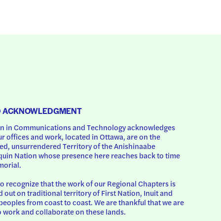
D ACKNOWLEDGMENT
 in Communications and Technology acknowledges 
ur offices and work, located in Ottawa, are on the 
d, unsurrendered Territory of the Anishinaabe 
uin Nation whose presence here reaches back to time 
orial.
o recognize that the work of our Regional Chapters is 
d out on traditional territory of First Nation, Inuit and 
peoples from coast to coast. We are thankful that we are 
o work and collaborate on these lands.