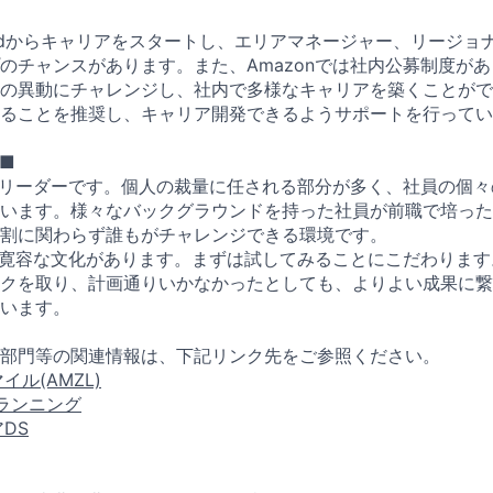
am Leadからキャリアをスタートし、エリアマネージャー、リージ
のチャンスがあります。また、Amazonでは社内公募制度が
の異動にチャレンジし、社内で多様なキャリアを築くことができ
ることを推奨し、キャリア開発できるようサポートを行ってい
■
員がリーダーです。個人の裁量に任される部分が多く、社員の個
います。様々なバックグラウンドを持った社員が前職で培った
割に関わらず誰もがチャレンジできる環境です。
敗に寛容な文化があります。まずは試してみることにこだわりま
クを取り、計画通りいかなかったとしても、よりよい成果に繋
います。
部門等の関連情報は、下記リンク先をご参照ください。
イル(AMZL)
ランニング
DS