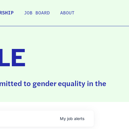
RSHIP
JOB BOARD
ABOUT
LE
itted to gender equality in the
My
job
alerts