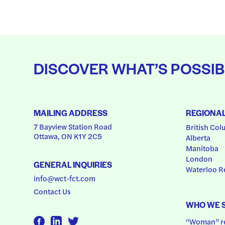
DISCOVER WHAT’S POSSIB
MAILING ADDRESS
REGIONA
7 Bayview Station Road
British Col
Ottawa, ON K1Y 2C5
Alberta
Manitoba
London
GENERAL INQUIRIES
Waterloo R
info@wct-fct.com
Contact Us
WHO WE 
“Woman” ref