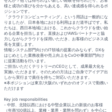
せんか？他では得られない新しい経験を得られたり、お客
様と成功の喜びを分かちあえる、高い達成感を得られるポ
ジションです。
「クラウドコンピューティング」という用語は一般的にな
りましたが、日本各地における利用はまだ道半ばです。私
たちは、西日本地域における、これからクラウドを使い始
める企業を担当します。直接およびAWSパートナーと協
力しながらクラウドを採用いただき、お客様のビジネス成
長を支援します。
情報システム部門向けのIT領域の提案のみならず、DXを
はじめとした業務改善や売上向上をCxOや事業部門向け
に提案活動を行います。
ご担当いただくテリトリーのCEOとして、成果最大化を
実施いただきます。そのための方法はご自身でアイデア出
しから実行まで責任を持ちご対応いただきます。
※本ポジションは東京/大阪のいずれかのオフィスで勤務い
ただけます
Key job responsibilities
- 中部、北陸以西における中堅企業以上の新規のお客様
（年商100億以上、業種・業界・業態を問わず）を中心に