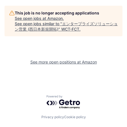
This job is no longer accepting applications
See open jobs at
Amazon
.
See open jobs similar to "
エンタープライズソリューショ
ン営業 (西日本新規開拓)
"
WCT-FCT
.
See more open positions at
Amazon
Powered by Getro.com
Privacy policy
Cookie policy