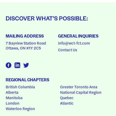
DISCOVER WHAT’S POSSIBLE:
MAILING ADDRESS
GENERAL INQUIRIES
7 Bayview Station Road
info@wct-fct.com
Ottawa, ON K1Y 2C5
Contact Us
REGIONAL CHAPTERS
British Columbia
Greater Toronto Area
Alberta
National Capital Region
Manitoba
Quebec
London
Atlantic
Waterloo Region