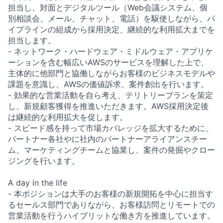
担当し、対面とデジタルツール（Web会議システム、個
別相談会、メール、チャット、電話）を駆使しながら、パ
イプラインの組成から採用決定、継続的な利用拡大までを
担当します。
- ネットワーク・ハードウェア・ミドルウェア・アプリケ
ーションを含む幅広いAWSのサービスを理解した上で、
主体的に他部門と協働しながらお客様のビジネスモデルや
課題を意識し、AWSの価値訴求、案件創出を行います。
- 効果的な営業活動を自ら考え、テリトリープランを策定
し、新規顧客獲得を推進いただきます。AWS採用決定後
は継続的な利用拡大を促します。
- スピード感を持って市場カバレッジを拡大するために、
パートナー各社やに社内のパートナーアライアンスチー
ム、マーケティングチームと協業し、案件の発掘やクロー
ジングを行います。
A day in the life
- 本ポジションは大手のお客様の新規開拓を中心に担当す
るセールス部門でありながら、お客様訪問とリモートでの
営業活動を行うハイブリットな働き方を推進しています。