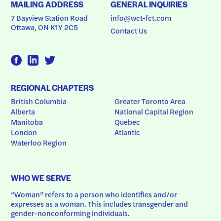
MAILING ADDRESS
GENERAL INQUIRIES
7 Bayview Station Road
info@wct-fct.com
Ottawa, ON K1Y 2C5
Contact Us
REGIONAL CHAPTERS
British Columbia
Greater Toronto Area
Alberta
National Capital Region
Manitoba
Quebec
London
Atlantic
Waterloo Region
WHO WE SERVE
“Woman” refers to a person who identifies and/or 
expresses as a woman. This includes transgender and 
gender-nonconforming individuals.