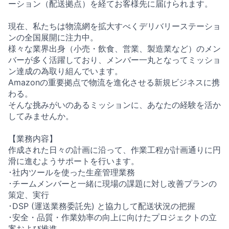
ーション（配送拠点）を経てお客様先に届けられます。
現在、私たちは物流網を拡大すべくデリバリーステーショ
ンの全国展開に注力中。
様々な業界出身（小売・飲食、営業、製造業など）のメン
バーが多く活躍しており、メンバー一丸となってミッショ
ン達成の為取り組んでいます。
Amazonの重要拠点で物流を進化させる新規ビジネスに携
わる。
そんな挑みがいのあるミッションに、あなたの経験を活か
してみませんか。
【業務内容】
作成された日々の計画に沿って、作業工程が計画通りに円
滑に進むようサポートを行います。
･社内ツールを使った生産管理業務
･チームメンバーと一緒に現場の課題に対し改善プランの
策定、実行
･DSP (運送業務委託先) と協力して配送状況の把握
･安全・品質・作業効率の向上に向けたプロジェクトの立
案および推進